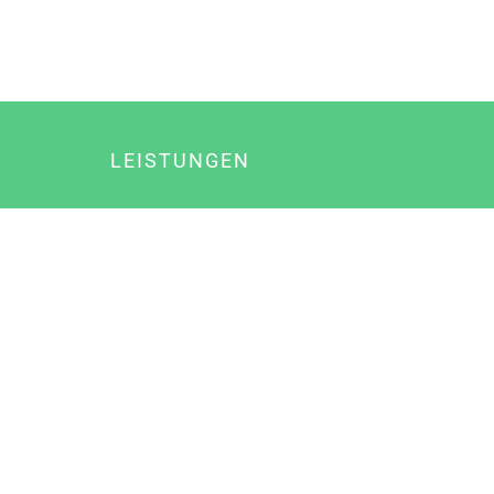
LEISTUNGEN
Online Marketing
Content Marketing
Content Marketing Abos
Content Marketing für Ärzte
Suchmaschinenoptimierung
Social Media Marketing