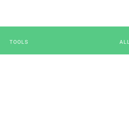
TOOLS
AL
Datenschutz Generator
A
Impressum Generator
B
Datenschutz Manager
Consent Manager
Content Marketing Manager
NewsAI WordPress Plugin