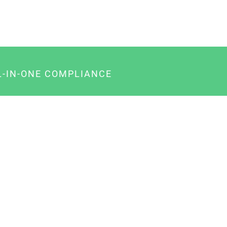
L-IN-ONE COMPLIANCE
gency-Paket für Agenturen
usiness-Paket für Unternehmer