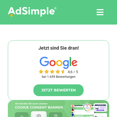
Skip
to
Togg
content
Navi
Leistungen
Tools
Jetzt sind Sie dran!
Pressemitteilungen
bei 1.659 Bewertungen
Shop
JETZT BEWERTEN
Agentur
Blog