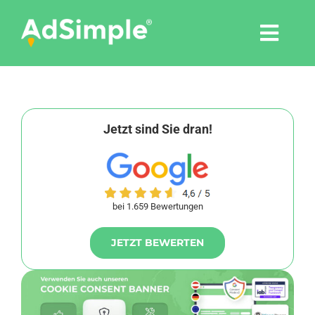
Skip
to
Togg
content
Navi
Leistungen
Tools
Jetzt sind Sie dran!
Pressemitteilungen
bei 1.659 Bewertungen
Shop
JETZT BEWERTEN
Agentur
Blog