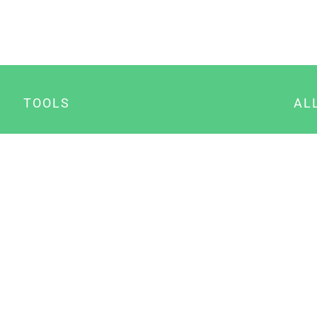
TOOLS
AL
Datenschutz Generator
A
Impressum Generator
B
Datenschutz Manager
Consent Manager
Content Marketing Manager
NewsAI WordPress Plugin