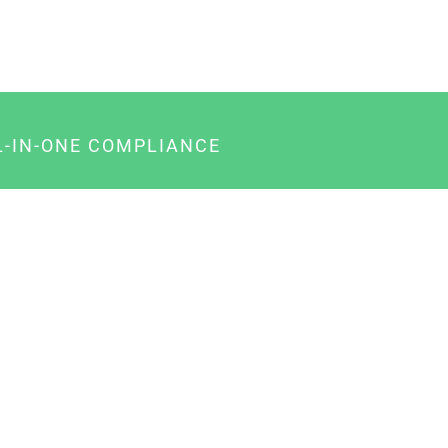
L-IN-ONE COMPLIANCE
gency-Paket für Agenturen
usiness-Paket für Unternehmer