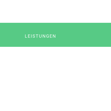
LEISTUNGEN
Online Marketing
Content Marketing
Content Marketing Abos
Content Marketing für Ärzte
Suchmaschinenoptimierung
Social Media Marketing