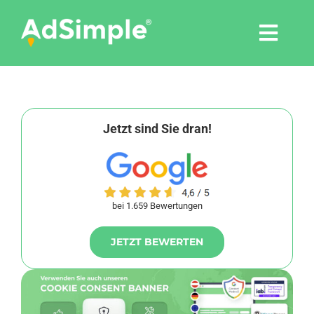
Skip
to
Togg
content
Navi
Leistungen
Tools
Jetzt sind Sie dran!
Pressemitteilungen
bei 1.659 Bewertungen
Shop
JETZT BEWERTEN
Agentur
Blog