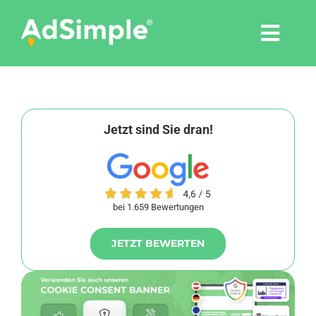
Skip
to
Togg
content
Navi
Leistungen
Tools
Jetzt sind Sie dran!
Pressemitteilungen
bei 1.659 Bewertungen
Shop
JETZT BEWERTEN
Agentur
Blog