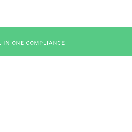
L-IN-ONE COMPLIANCE
gency-Paket für Agenturen
usiness-Paket für Unternehmer