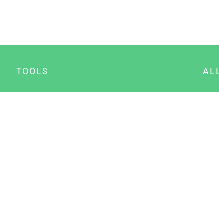
TOOLS
AL
Datenschutz Generator
A
Impressum Generator
B
Datenschutz Manager
Consent Manager
Content Marketing Manager
NewsAI WordPress Plugin