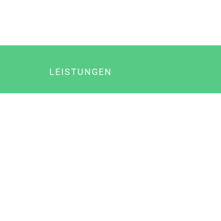
LEISTUNGEN
Online Marketing
Content Marketing
Content Marketing Abos
Content Marketing für Ärzte
Suchmaschinenoptimierung
Social Media Marketing