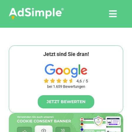
Skip
to
Togg
content
Navi
Leistungen
Tools
Jetzt sind Sie dran!
Pressemitteilungen
bei 1.659 Bewertungen
Shop
JETZT BEWERTEN
Agentur
Blog