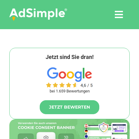
Skip
to
Togg
content
Navi
Leistungen
Tools
Jetzt sind Sie dran!
Pressemitteilungen
bei 1.659 Bewertungen
Shop
JETZT BEWERTEN
Agentur
Blog