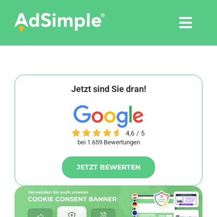
Skip
to
Togg
content
Navi
Leistungen
Tools
Jetzt sind Sie dran!
Pressemitteilungen
bei 1.659 Bewertungen
Shop
JETZT BEWERTEN
Agentur
Blog