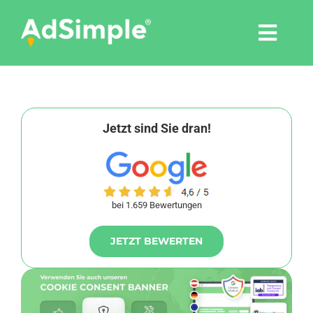
Skip
to
Togg
content
Navi
Leistungen
Tools
Jetzt sind Sie dran!
Pressemitteilungen
bei 1.659 Bewertungen
Shop
JETZT BEWERTEN
Agentur
Blog