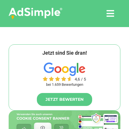
Skip
to
Togg
content
Navi
Leistungen
Tools
Jetzt sind Sie dran!
Pressemitteilungen
bei 1.659 Bewertungen
Shop
JETZT BEWERTEN
Agentur
Blog