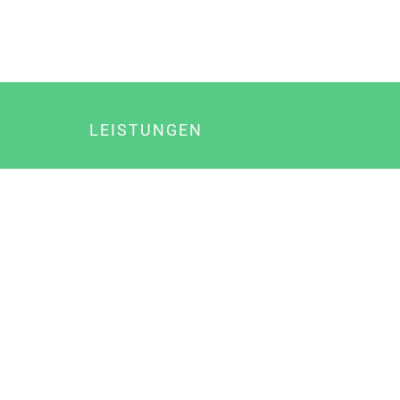
LEISTUNGEN
Online Marketing
Content Marketing
Content Marketing Abos
Content Marketing für Ärzte
Suchmaschinenoptimierung
Social Media Marketing