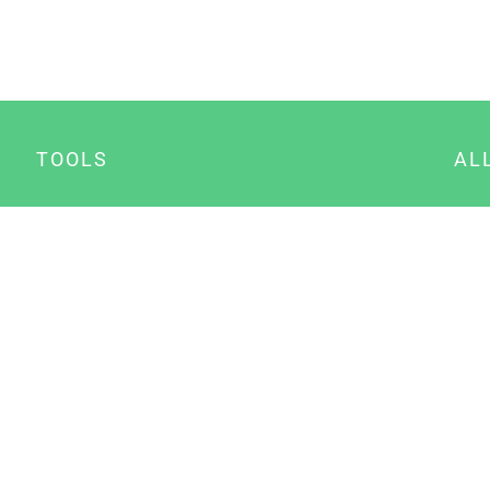
TOOLS
AL
Datenschutz Generator
A
Impressum Generator
B
Datenschutz Manager
Consent Manager
Content Marketing Manager
NewsAI WordPress Plugin