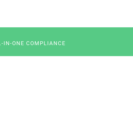
L-IN-ONE COMPLIANCE
gency-Paket für Agenturen
usiness-Paket für Unternehmer