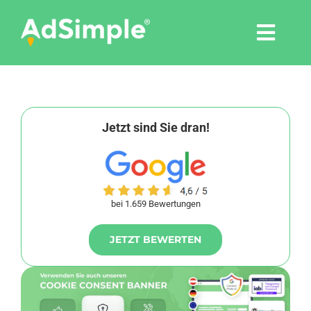
Skip
to
Togg
content
Navi
Leistungen
Tools
Jetzt sind Sie dran!
Pressemitteilungen
bei 1.659 Bewertungen
Shop
JETZT BEWERTEN
Agentur
Blog