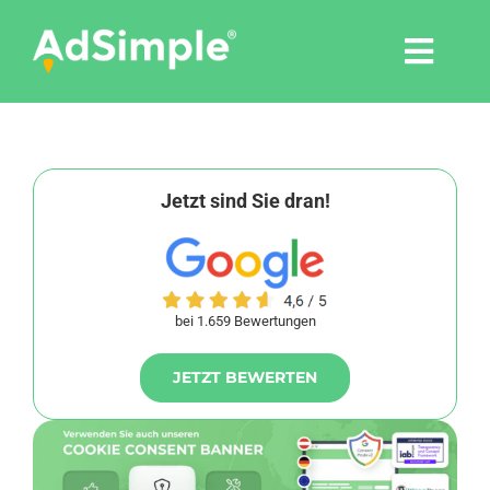
Skip
to
Togg
content
Navi
Leistungen
Tools
Jetzt sind Sie dran!
Pressemitteilungen
bei 1.659 Bewertungen
Shop
JETZT BEWERTEN
Agentur
Blog