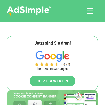
Skip
to
Togg
content
Navi
Leistungen
Tools
Jetzt sind Sie dran!
Pressemitteilungen
bei 1.659 Bewertungen
Shop
JETZT BEWERTEN
Agentur
Blog