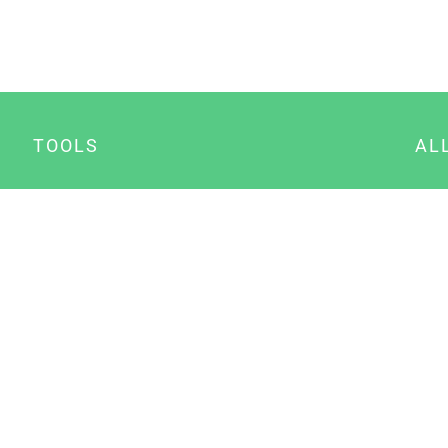
TOOLS
AL
Datenschutz Generator
A
Impressum Generator
B
Datenschutz Manager
Consent Manager
Content Marketing Manager
NewsAI WordPress Plugin