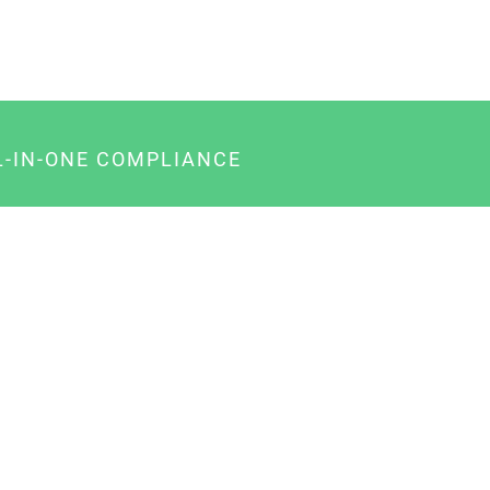
L-IN-ONE COMPLIANCE
gency-Paket für Agenturen
usiness-Paket für Unternehmer