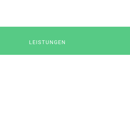
LEISTUNGEN
Online Marketing
Content Marketing
Content Marketing Abos
Content Marketing für Ärzte
Suchmaschinenoptimierung
Social Media Marketing