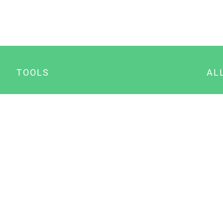
TOOLS
AL
Datenschutz Generator
A
Impressum Generator
B
Datenschutz Manager
Consent Manager
Content Marketing Manager
NewsAI WordPress Plugin