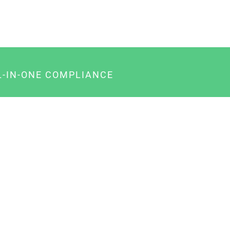
L-IN-ONE COMPLIANCE
gency-Paket für Agenturen
usiness-Paket für Unternehmer