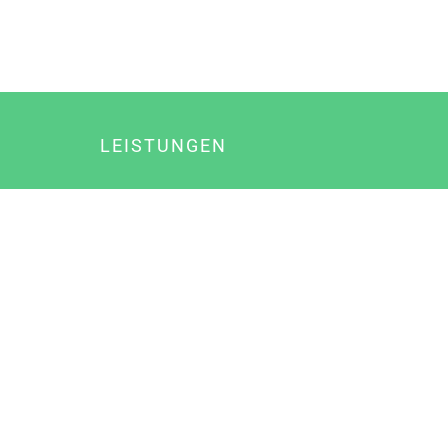
LEISTUNGEN
Online Marketing
Content Marketing
Content Marketing Abos
Content Marketing für Ärzte
Suchmaschinenoptimierung
Social Media Marketing