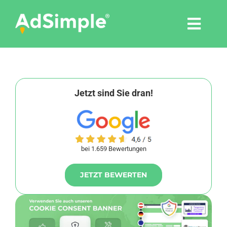
Skip
to
Togg
content
Navi
Leistungen
Tools
Jetzt sind Sie dran!
Pressemitteilungen
bei 1.659 Bewertungen
Shop
JETZT BEWERTEN
Agentur
Blog