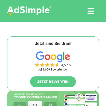
Skip
to
Togg
content
Navi
Leistungen
Tools
Jetzt sind Sie dran!
Pressemitteilungen
bei 1.659 Bewertungen
Shop
JETZT BEWERTEN
Agentur
Blog