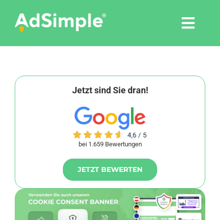
Skip
to
Togg
content
Navi
Leistungen
Tools
Jetzt sind Sie dran!
Pressemitteilungen
bei 1.659 Bewertungen
Shop
JETZT BEWERTEN
Agentur
Blog