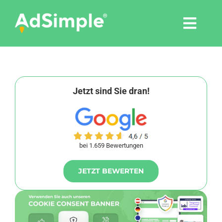
Skip
to
Togg
content
Navi
Leistungen
Tools
Jetzt sind Sie dran!
Pressemitteilungen
bei 1.659 Bewertungen
Shop
JETZT BEWERTEN
Agentur
Blog