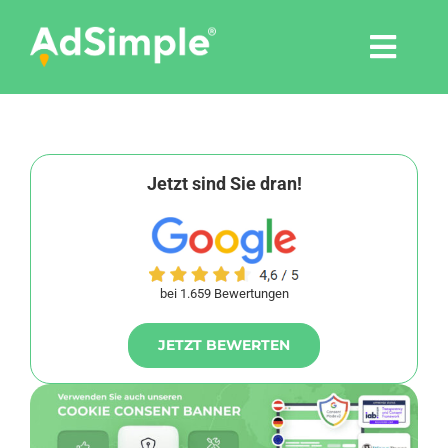
Skip
to
Togg
content
Navi
Leistungen
Tools
Jetzt sind Sie dran!
Pressemitteilungen
bei 1.659 Bewertungen
Shop
JETZT BEWERTEN
Agentur
Blog