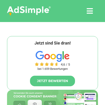
Skip
to
Togg
content
Navi
Leistungen
Tools
Jetzt sind Sie dran!
Pressemitteilungen
bei 1.659 Bewertungen
Shop
JETZT BEWERTEN
Agentur
Blog