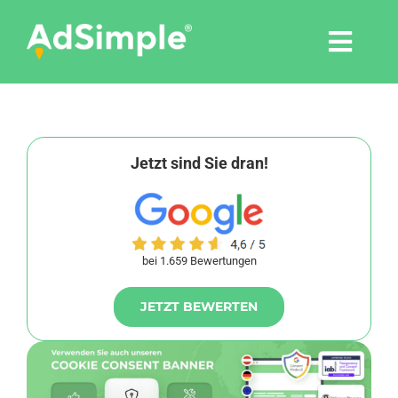
Skip
to
Togg
content
Navi
Leistungen
Tools
Jetzt sind Sie dran!
Pressemitteilungen
bei 1.659 Bewertungen
Shop
JETZT BEWERTEN
Agentur
Blog