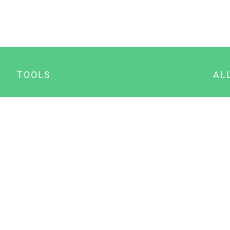
TOOLS
AL
Datenschutz Generator
A
Impressum Generator
B
Datenschutz Manager
Consent Manager
Content Marketing Manager
NewsAI WordPress Plugin