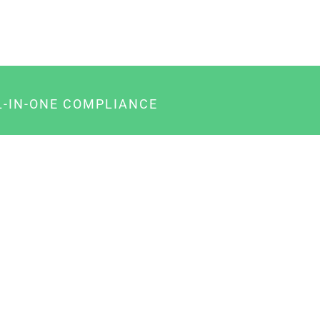
L-IN-ONE COMPLIANCE
gency-Paket für Agenturen
usiness-Paket für Unternehmer