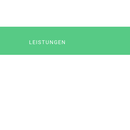
LEISTUNGEN
Online Marketing
Content Marketing
Content Marketing Abos
Content Marketing für Ärzte
Suchmaschinenoptimierung
Social Media Marketing