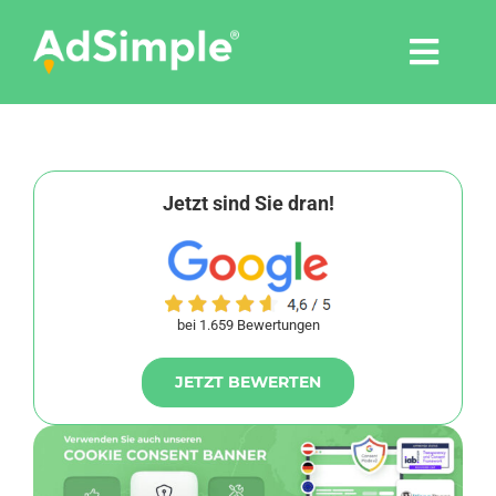
Skip
to
Togg
content
Navi
Leistungen
Tools
Jetzt sind Sie dran!
Pressemitteilungen
bei 1.659 Bewertungen
Shop
JETZT BEWERTEN
Agentur
Blog