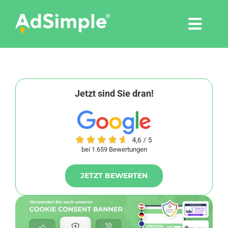
Skip
to
Togg
content
Navi
Leistungen
Tools
Jetzt sind Sie dran!
Pressemitteilungen
bei 1.659 Bewertungen
Shop
JETZT BEWERTEN
Agentur
Blog