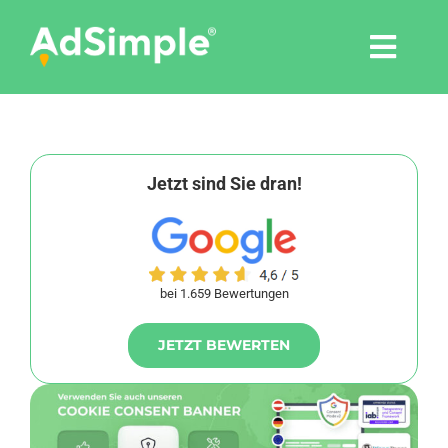
Skip
to
Togg
content
Navi
Leistungen
Tools
Jetzt sind Sie dran!
Pressemitteilungen
bei 1.659 Bewertungen
Shop
JETZT BEWERTEN
Agentur
Blog