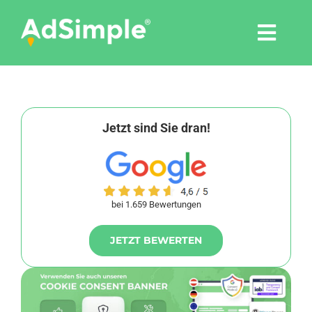
Skip
to
Togg
content
Navi
Leistungen
Tools
Jetzt sind Sie dran!
Pressemitteilungen
bei 1.659 Bewertungen
Shop
JETZT BEWERTEN
Agentur
Blog