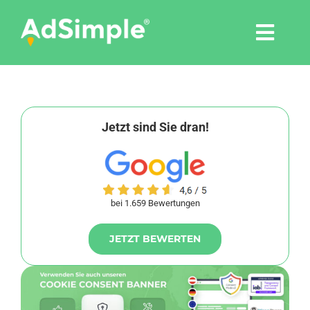
Skip
to
Togg
content
Navi
Leistungen
Tools
Jetzt sind Sie dran!
Pressemitteilungen
bei 1.659 Bewertungen
Shop
JETZT BEWERTEN
Agentur
Blog