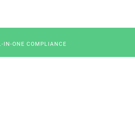
L-IN-ONE COMPLIANCE
gency-Paket für Agenturen
usiness-Paket für Unternehmer