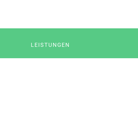
LEISTUNGEN
Online Marketing
Content Marketing
Content Marketing Abos
Content Marketing für Ärzte
Suchmaschinenoptimierung
Social Media Marketing