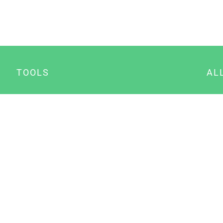
TOOLS
AL
Datenschutz Generator
A
Impressum Generator
B
Datenschutz Manager
Consent Manager
Content Marketing Manager
NewsAI WordPress Plugin