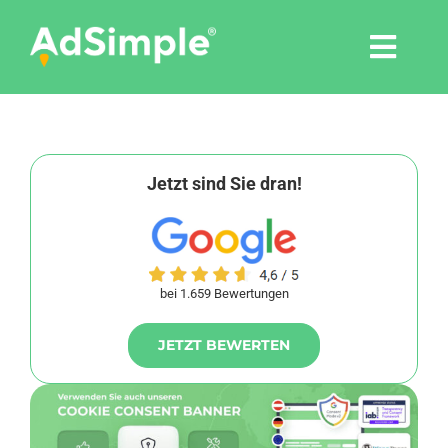
Skip
to
Togg
content
Navi
Leistungen
Tools
Jetzt sind Sie dran!
Pressemitteilungen
bei 1.659 Bewertungen
Shop
JETZT BEWERTEN
Agentur
Blog