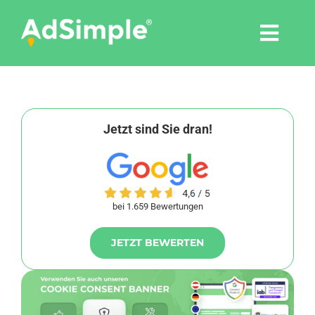
Skip
to
Togg
content
Navi
Leistungen
Tools
Jetzt sind Sie dran!
Pressemitteilungen
bei 1.659 Bewertungen
Shop
JETZT BEWERTEN
Agentur
Blog