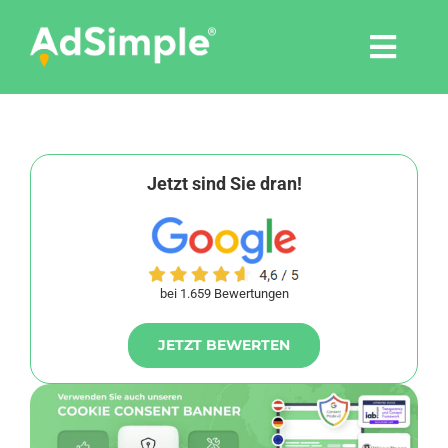
Skip
to
Togg
content
Navi
Leistungen
Tools
Jetzt sind Sie dran!
Pressemitteilungen
bei 1.659 Bewertungen
Shop
JETZT BEWERTEN
Agentur
Blog