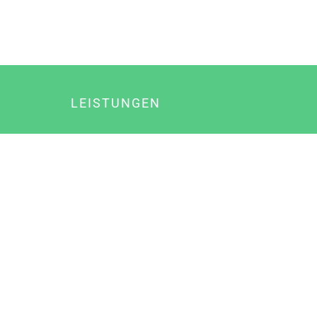
LEISTUNGEN
Online Marketing
Content Marketing
Content Marketing Abos
Content Marketing für Ärzte
Suchmaschinenoptimierung
Social Media Marketing