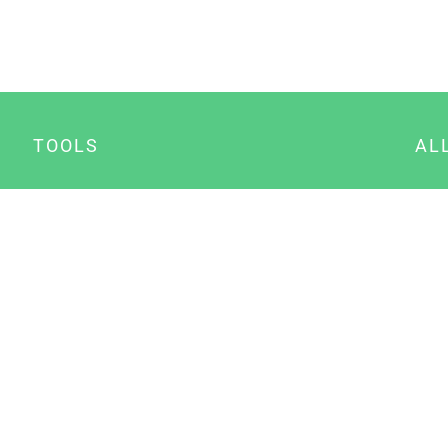
TOOLS
AL
Datenschutz Generator
A
Impressum Generator
B
Datenschutz Manager
Consent Manager
Content Marketing Manager
NewsAI WordPress Plugin