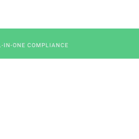
L-IN-ONE COMPLIANCE
gency-Paket für Agenturen
usiness-Paket für Unternehmer