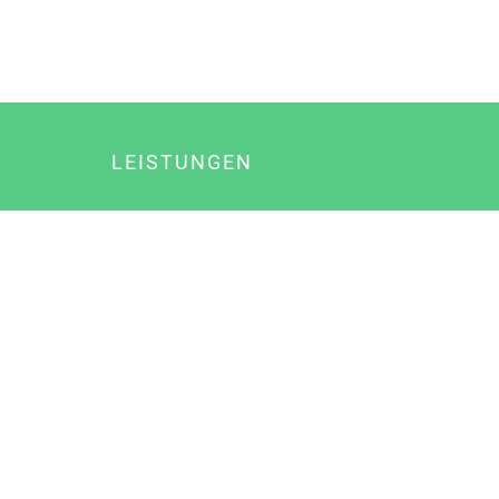
LEISTUNGEN
Online Marketing
Content Marketing
Content Marketing Abos
Content Marketing für Ärzte
Suchmaschinenoptimierung
Social Media Marketing