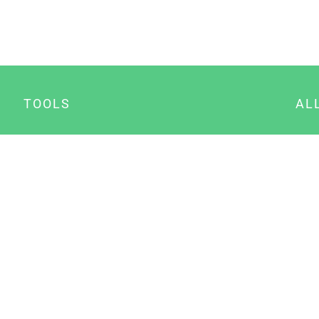
TOOLS
AL
Datenschutz Generator
A
Impressum Generator
B
Datenschutz Manager
Consent Manager
Content Marketing Manager
NewsAI WordPress Plugin