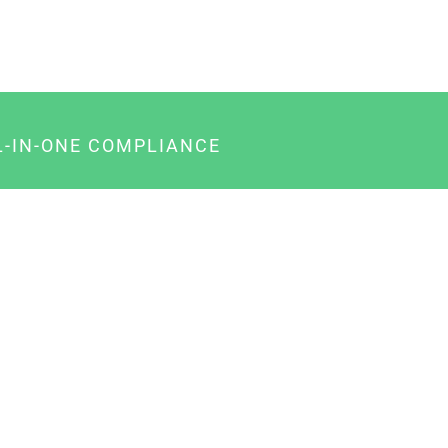
L-IN-ONE COMPLIANCE
gency-Paket für Agenturen
usiness-Paket für Unternehmer