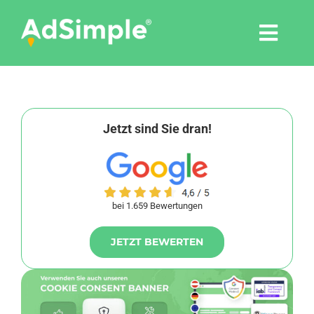
Skip
to
Togg
content
Navi
Leistungen
Tools
Jetzt sind Sie dran!
Pressemitteilungen
bei 1.659 Bewertungen
Shop
JETZT BEWERTEN
Agentur
Blog