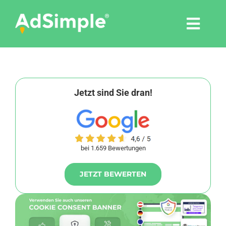
Skip
to
Togg
content
Navi
Leistungen
Tools
Jetzt sind Sie dran!
Pressemitteilungen
bei 1.659 Bewertungen
Shop
JETZT BEWERTEN
Agentur
Blog