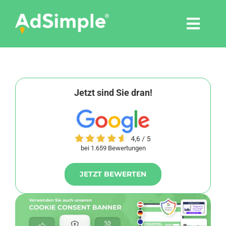
Skip
to
Togg
content
Navi
Leistungen
Tools
Jetzt sind Sie dran!
Pressemitteilungen
bei 1.659 Bewertungen
Shop
JETZT BEWERTEN
Agentur
Blog