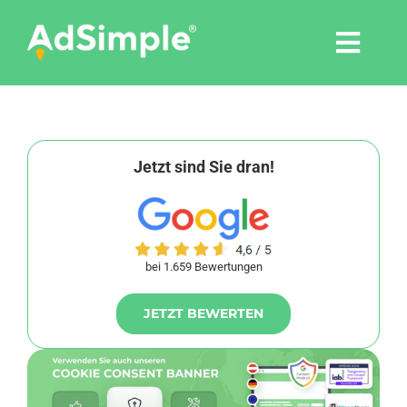
Skip
to
Togg
content
Navi
Leistungen
Tools
Jetzt sind Sie dran!
Pressemitteilungen
bei 1.659 Bewertungen
Shop
JETZT BEWERTEN
Agentur
Blog