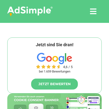
Skip
to
Togg
content
Navi
Leistungen
Tools
Jetzt sind Sie dran!
Pressemitteilungen
bei 1.659 Bewertungen
Shop
JETZT BEWERTEN
Agentur
Blog