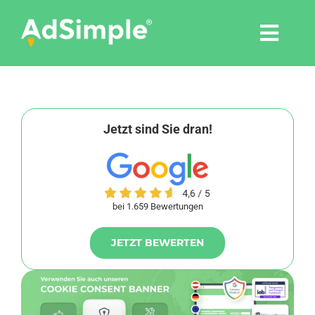
Skip
to
Togg
content
Navi
Leistungen
Tools
Jetzt sind Sie dran!
Pressemitteilungen
bei 1.659 Bewertungen
Shop
JETZT BEWERTEN
Agentur
Blog