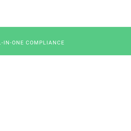
L-IN-ONE COMPLIANCE
gency-Paket für Agenturen
usiness-Paket für Unternehmer