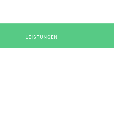
LEISTUNGEN
Online Marketing
Content Marketing
Content Marketing Abos
Content Marketing für Ärzte
Suchmaschinenoptimierung
Social Media Marketing