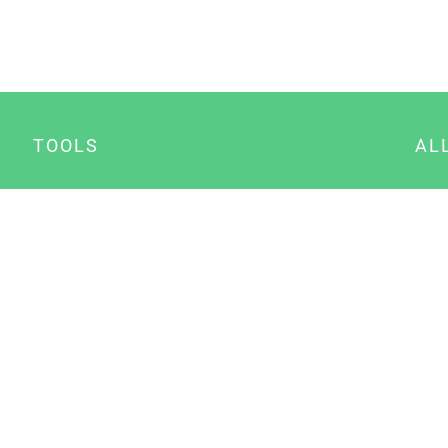
TOOLS
AL
Datenschutz Generator
A
Impressum Generator
B
Datenschutz Manager
Consent Manager
Content Marketing Manager
NewsAI WordPress Plugin