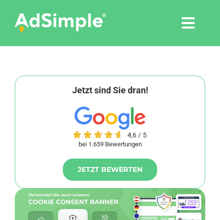
Skip
to
Togg
content
Navi
Leistungen
Tools
Jetzt sind Sie dran!
Pressemitteilungen
bei 1.659 Bewertungen
Shop
JETZT BEWERTEN
Agentur
Blog