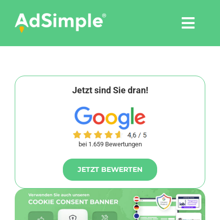
Skip
to
Togg
content
Navi
Leistungen
Tools
Jetzt sind Sie dran!
Pressemitteilungen
bei 1.659 Bewertungen
Shop
JETZT BEWERTEN
Agentur
Blog