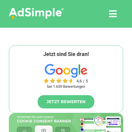
Skip
to
Togg
content
Navi
Leistungen
Tools
Jetzt sind Sie dran!
Pressemitteilungen
bei 1.659 Bewertungen
Shop
JETZT BEWERTEN
Agentur
Blog