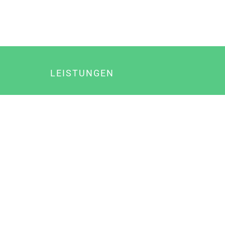
LEISTUNGEN
Online Marketing
Content Marketing
Content Marketing Abos
Content Marketing für Ärzte
Suchmaschinenoptimierung
Social Media Marketing