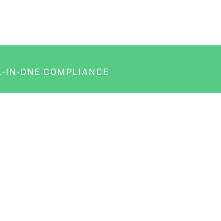
L-IN-ONE COMPLIANCE
gency-Paket für Agenturen
usiness-Paket für Unternehmer