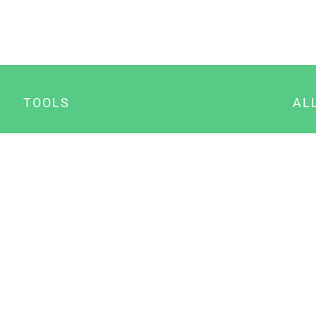
TOOLS
AL
Datenschutz Generator
A
Impressum Generator
B
Datenschutz Manager
Consent Manager
Content Marketing Manager
NewsAI WordPress Plugin