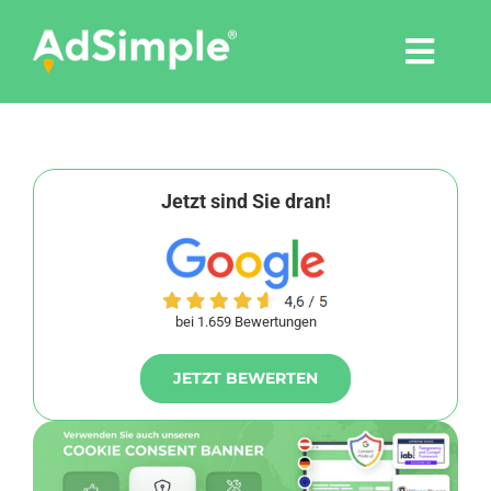
Skip
to
Togg
content
Navi
Leistungen
Tools
Jetzt sind Sie dran!
Pressemitteilungen
bei 1.659 Bewertungen
Shop
JETZT BEWERTEN
Agentur
Blog