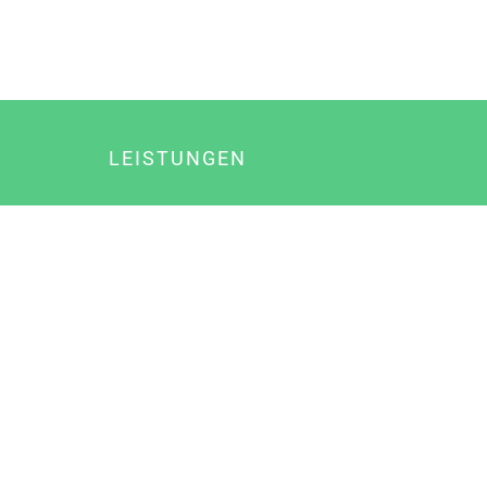
LEISTUNGEN
Online Marketing
Content Marketing
Content Marketing Abos
Content Marketing für Ärzte
Suchmaschinenoptimierung
Social Media Marketing