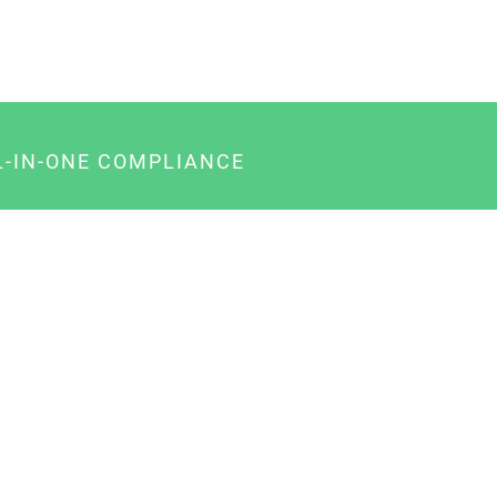
L-IN-ONE COMPLIANCE
gency-Paket für Agenturen
usiness-Paket für Unternehmer