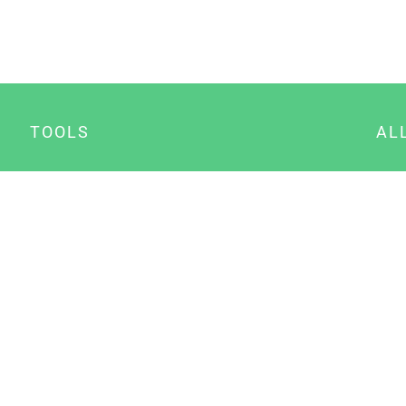
TOOLS
AL
Datenschutz Generator
A
Impressum Generator
B
Datenschutz Manager
Consent Manager
Content Marketing Manager
NewsAI WordPress Plugin